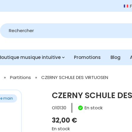
Recherche
de
produits
Boutique musique intuitive
Promotions
Blog
»
Partitions
»
CZERNY SCHULE DES VIRTUOSEN
CZERNY SCHULE DES
e main
O10130
En stock
32,00
€
En stock