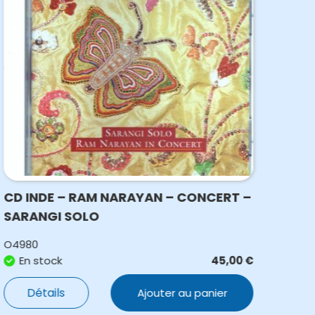
CD INDE – RAM NARAYAN – CONCERT –
CD 
SARANGI SOLO
WAY
O4980
O49
En stock
45,00
€
E
Détails
Ajouter au panier