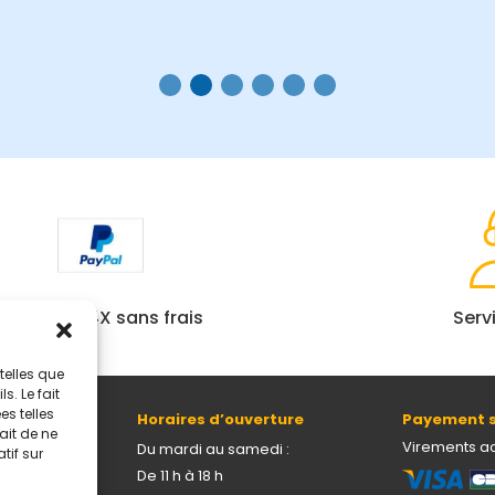
Paiement 4X sans frais
Serv
telles que
. Le fait
s telles
Horaires d’ouverture
Payement s
ait de ne
69005 Lyon
Virements a
Du mardi au samedi :
tif sur
De 11 h à 18 h