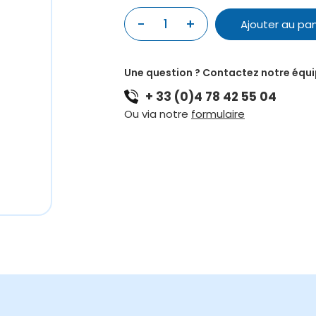
-
+
1
Ajouter au pan
quantité
de
CZERNY
Une question ? Contactez notre équ
SCHULE
+ 33 (0)4 78 42 55 04
DES
VIRTUOSEN
Ou via notre
formulaire