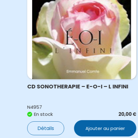
UTE
CD SONOTHERAPIE – E-O-I – L INFINI
N4957
,00
€
En stock
20,00
€
Détails
Ajouter au panier