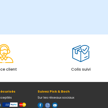
ice client
Colis suivi
écurisés
Suivez Pick & Boch
cceptés
Sur les réseaux sociaux