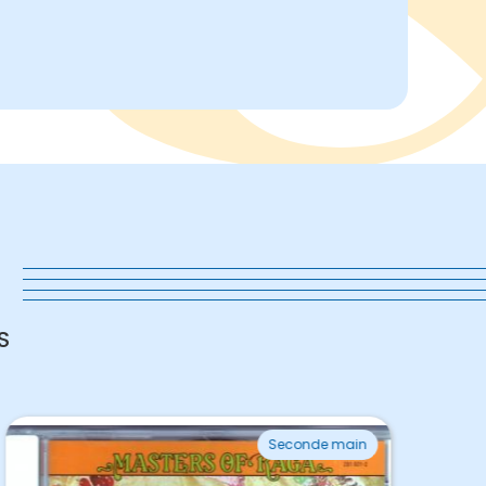
s
S
Seconde main