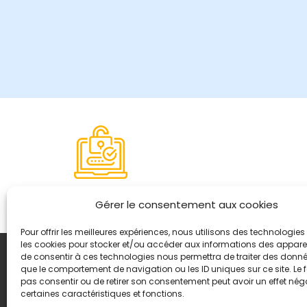
Paiement sécurisé
Gérer le consentement aux cookies
Pour offrir les meilleures expériences, nous utilisons des technologies 
les cookies pour stocker et/ou accéder aux informations des appareils
de consentir à ces technologies nous permettra de traiter des donnée
Coordonnées
que le comportement de navigation ou les ID uniques sur ce site. Le f
8, quai Romain Rolland 
pas consentir ou de retirer son consentement peut avoir un effet néga
certaines caractéristiques et fonctions.
+ 33 (0)4 78 42 55 04