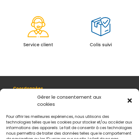
Service client
Colis suivi
Coordonnées
8, quai Romain Rolland 69005 Lyon
Gérer le consentement aux
cookies
+ 33 (0)4 78 42 55 04
Nous contacter
Pour offrir les meilleures expériences, nous utilisons des
Plan d'accès
technologies telles que les cookies pour stocker et/ou accéder aux
Mentions légales
informations des appareils. Le fait de consentir à ces technologies
nous permettra de traiter des données telles que le comportement
Politique de données personnelles
de navigation ou les ID uniques sur ce site. Le fait de ne pas