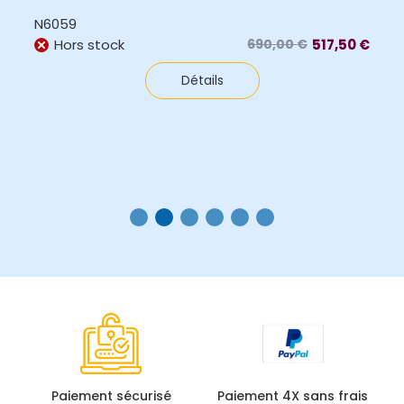
N6059
Hors stock
690,00
€
517,50
€
Le
Le
prix
prix
Détails
initial
actuel
était :
est :
690,00 €.
517,50 €.
Paiement sécurisé
Paiement 4X sans frais