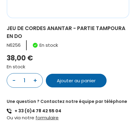
JEU DE CORDES ANANTAR - PARTIE TAMPOURA
EN DO
N6256
En stock
38,00
€
En stock
-
+
1
Ajouter au panier
quantité
de
JEU
Une question ? Contactez notre équipe par téléphone
DE
+ 33 (0)4 78 42 55 04
CORDES
Ou via notre
formulaire
ANANTAR
-
PARTIE