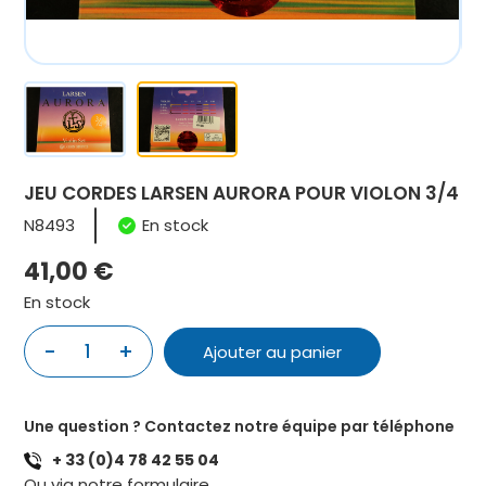
JEU CORDES LARSEN AURORA POUR VIOLON 3/4
N8493
En stock
41,00
€
En stock
quantité
-
+
Ajouter au panier
de
JEU
CORDES
Une question ? Contactez notre équipe par téléphone
LARSEN
+ 33 (0)4 78 42 55 04
AURORA
Ou via notre
formulaire