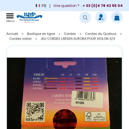
FR
Une question ? :
+ 33 (0)4 78 42 55 04
Menu
Accueil
»
Boutique en ligne
»
Cordes
»
Cordes du Quatuor
»
Cordes violon
»
JEU CORDES LARSEN AURORA POUR VIOLON 3/4