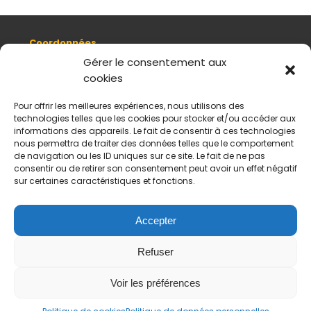
Coordonnées
8, quai Romain Rolland 69005 Lyon
Gérer le consentement aux
cookies
+ 33 (0)4 78 42 55 04
Nous contacter
Pour offrir les meilleures expériences, nous utilisons des
Plan d'accès
technologies telles que les cookies pour stocker et/ou accéder aux
Mentions légales
informations des appareils. Le fait de consentir à ces technologies
nous permettra de traiter des données telles que le comportement
Politique de données personnelles
de navigation ou les ID uniques sur ce site. Le fait de ne pas
CGV
consentir ou de retirer son consentement peut avoir un effet négatif
sur certaines caractéristiques et fonctions.
Horaires d’ouverture
Du mardi au samedi :
De 11 h à 18 h
Accepter
Fermé le dimanche et le lundi
Refuser
Payement sécurisés
Virements acceptés
Voir les préférences