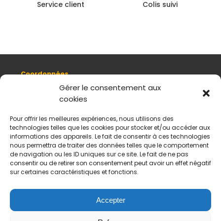
Service client
Colis suivi
Coordonnées
8, quai Romain Rolland 69005 Lyon
Gérer le consentement aux
cookies
+ 33 (0)4 78 42 55 04
Nous contacter
Pour offrir les meilleures expériences, nous utilisons des
Plan d'accès
technologies telles que les cookies pour stocker et/ou accéder aux
Mentions légales
informations des appareils. Le fait de consentir à ces technologies
nous permettra de traiter des données telles que le comportement
Politique de données personnelles
de navigation ou les ID uniques sur ce site. Le fait de ne pas
CGV
consentir ou de retirer son consentement peut avoir un effet négatif
sur certaines caractéristiques et fonctions.
Horaires d’ouverture
Du mardi au samedi :
De 11 h à 18 h
Accepter
Fermé le dimanche et le lundi