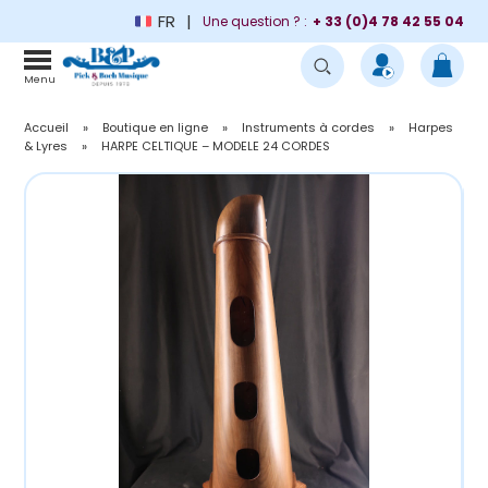
FR
Une question ? :
+ 33 (0)4 78 42 55 04
Menu
Accueil
»
Boutique en ligne
»
Instruments à cordes
»
Harpes
& Lyres
»
HARPE CELTIQUE – MODELE 24 CORDES