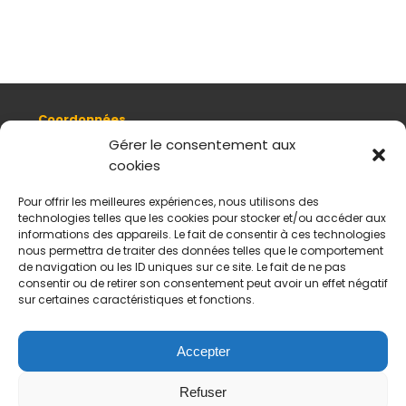
Coordonnées
8, quai Romain Rolland 69005 Lyon
Gérer le consentement aux
cookies
+ 33 (0)4 78 42 55 04
Nous contacter
Pour offrir les meilleures expériences, nous utilisons des
Plan d'accès
technologies telles que les cookies pour stocker et/ou accéder aux
Mentions légales
informations des appareils. Le fait de consentir à ces technologies
nous permettra de traiter des données telles que le comportement
Politique de données personnelles
de navigation ou les ID uniques sur ce site. Le fait de ne pas
CGV
consentir ou de retirer son consentement peut avoir un effet négatif
sur certaines caractéristiques et fonctions.
Horaires d’ouverture
Du mardi au samedi :
De 11 h à 18 h
Accepter
Fermé le dimanche et le lundi
Refuser
Payement sécurisés