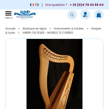
FR
Une question ? :
+ 33 (0)4 78 42 55 04
Menu
Accueil
»
Boutique en ligne
»
Instruments à cordes
»
Harpes
& Lyres
»
HARPE CELTIQUE – MODELE 12 CORDES