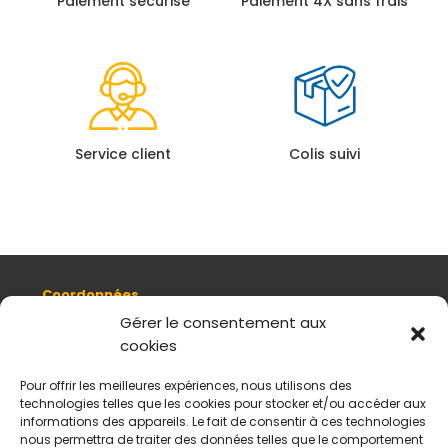
Paiement sécurisé
Paiement 4X sans frais
Service client
Colis suivi
Coordonnées
8, quai Romain Rolland 69005 Lyon
Gérer le consentement aux
cookies
+ 33 (0)4 78 42 55 04
Nous contacter
Pour offrir les meilleures expériences, nous utilisons des
Plan d'accès
technologies telles que les cookies pour stocker et/ou accéder aux
Mentions légales
informations des appareils. Le fait de consentir à ces technologies
nous permettra de traiter des données telles que le comportement
Politique de données personnelles