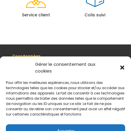
Service client
Colis suivi
Coordonnées
8, quai Romain Rolland 69005 Lyon
Gérer le consentement aux
cookies
+ 33 (0)4 78 42 55 04
Nous contacter
Pour offrir les meilleures expériences, nous utilisons des
Plan d'accès
technologies telles que les cookies pour stocker et/ou accéder aux
Mentions légales
informations des appareils. Le fait de consentir à ces technologies
nous permettra de traiter des données telles que le comportement
Politique de données personnelles
de navigation ou les ID uniques sur ce site. Le fait de ne pas
CGV
consentir ou de retirer son consentement peut avoir un effet négatif
sur certaines caractéristiques et fonctions.
Horaires d’ouverture
Du mardi au samedi :
De 11 h à 18 h
Accepter