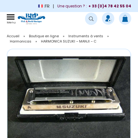
FR
Une question ? :
+ 33 (0)4 78 42 55 04
Menu
Accueil
»
Boutique en ligne
»
Instruments à vents
»
Harmonicas
»
HARMONICA SUZUKI – MANJI – C