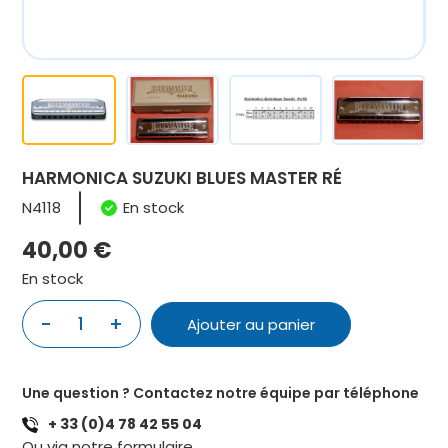
HARMONICA SUZUKI BLUES MASTER RÉ
N4118
En stock
40,00
€
En stock
-
+
1
Ajouter au panier
quantité
de
HARMONICA
Une question ? Contactez notre équipe par téléphone
SUZUKI
+ 33 (0)4 78 42 55 04
BLUES
Ou via notre
formulaire