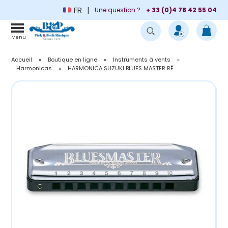
FR
Une question ? :
+ 33 (0)4 78 42 55 04
Menu
Accueil
»
Boutique en ligne
»
Instruments à vents
»
Harmonicas
»
HARMONICA SUZUKI BLUES MASTER RÉ