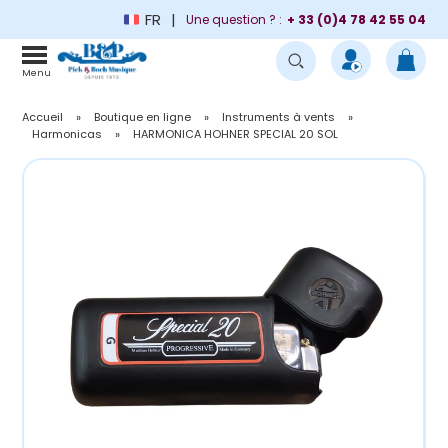
FR
Une question ? :
+ 33 (0)4 78 42 55 04
Menu
Accueil
»
Boutique en ligne
»
Instruments à vents
»
Harmonicas
»
HARMONICA HOHNER SPECIAL 20 SOL