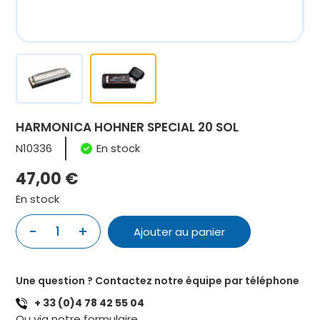
HARMONICA HOHNER SPECIAL 20 SOL
N10336
En stock
47,00
€
En stock
quantité
-
+
Ajouter au panier
de
HARMONICA
HOHNER
Une question ? Contactez notre équipe par téléphone
SPECIAL
+ 33 (0)4 78 42 55 04
20
Ou via notre
formulaire