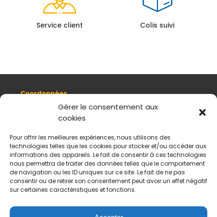
Service client
Colis suivi
Coordonnées
8, quai Romain Rolland 69005 Lyon
Gérer le consentement aux
cookies
+ 33 (0)4 78 42 55 04
Nous contacter
Pour offrir les meilleures expériences, nous utilisons des
Plan d'accès
technologies telles que les cookies pour stocker et/ou accéder aux
Mentions légales
informations des appareils. Le fait de consentir à ces technologies
nous permettra de traiter des données telles que le comportement
Politique de données personnelles
de navigation ou les ID uniques sur ce site. Le fait de ne pas
CGV
consentir ou de retirer son consentement peut avoir un effet négatif
sur certaines caractéristiques et fonctions.
Horaires d’ouverture
Du mardi au samedi :
De 11 h à 18 h