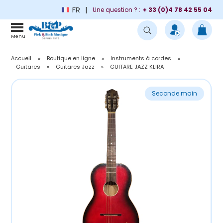
FR
Une question ? :
+ 33 (0)4 78 42 55 04
Menu
Accueil
»
Boutique en ligne
»
Instruments à cordes
»
Guitares
»
Guitares Jazz
»
GUITARE JAZZ KLIRA
Seconde main