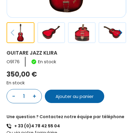
GUITARE JAZZ KLIRA
O9176
En stock
350,00
€
En stock
-
+
1
Ajouter au panier
quantité
de
GUITARE
Une question ? Contactez notre équipe par téléphone
JAZZ
+ 33 (0)4 78 42 55 04
KLIRA
Ou via notre
formulaire