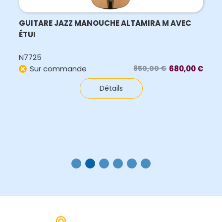
GUITARE JAZZ MANOUCHE ALTAMIRA M AVEC
ÉTUI
N7725
Sur commande
850,00
€
680,00
€
Le
Le
prix
prix
Détails
initial
actuel
était :
est :
850,00 €.
680,00 €.