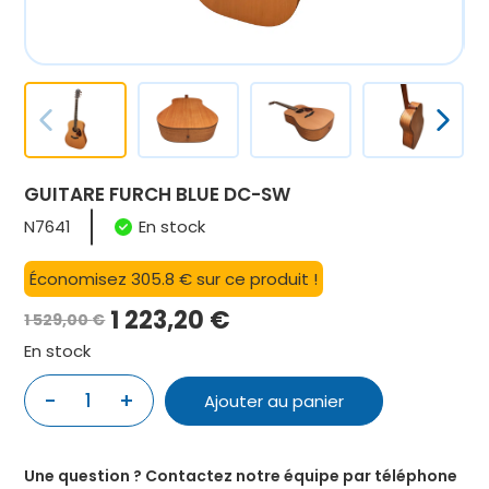
GUITARE FURCH BLUE DC-SW
N7641
En stock
Économisez 305.8 € sur ce produit !
1 223,20
€
1 529,00
€
Le
Le
En stock
prix
prix
-
+
1
Ajouter au panier
initial
actuel
quantité
de
était :
est :
GUITARE
1
1
Une question ? Contactez notre équipe par téléphone
FURCH