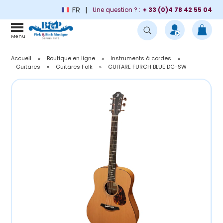
FR
Une question ? :
+ 33 (0)4 78 42 55 04
Menu
Accueil
»
Boutique en ligne
»
Instruments à cordes
»
Guitares
»
Guitares Folk
»
GUITARE FURCH BLUE DC-SW