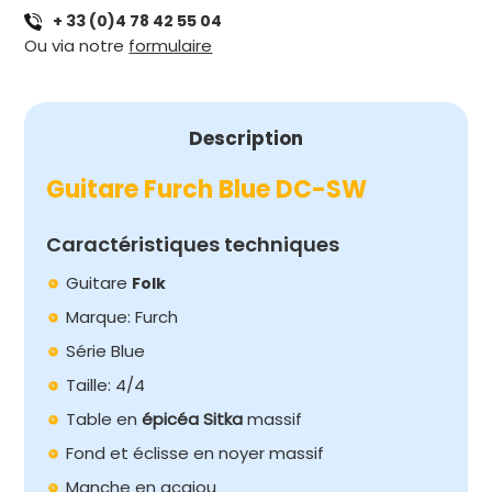
+ 33 (0)4 78 42 55 04
529,00 €.
223,20 €.
BLUE
Ou via notre
formulaire
DC-
SW
Description
Guitare Furch Blue DC-SW
Caractéristiques techniques
Guitare
Folk
Marque: Furch
Série Blue
Taille: 4/4
Table en
épicéa Sitka
massif
Fond et éclisse en noyer massif
Manche en acajou