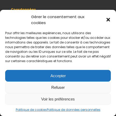
Coordonnées
8, quai Romain Rolland 69005 Lyon
Gérer le consentement aux
cookies
+ 33 (0)4 78 42 55 04
Nous contacter
Pour offrir les meilleures expériences, nous utilisons des
Plan d'accès
technologies telles que les cookies pour stocker et/ou accéder aux
Mentions légales
informations des appareils. Le fait de consentir à ces technologies
nous permettra de traiter des données telles que le comportement
Politique de données personnelles
de navigation ou les ID uniques sur ce site. Le fait de ne pas
CGV
consentir ou de retirer son consentement peut avoir un effet négatif
sur certaines caractéristiques et fonctions.
Horaires d’ouverture
Du mardi au samedi :
De 11 h à 18 h
Accepter
Fermé le dimanche et le lundi
Refuser
Payement sécurisés
Virements acceptés
Voir les préférences
Politique de cookies
Politique de données personnelles