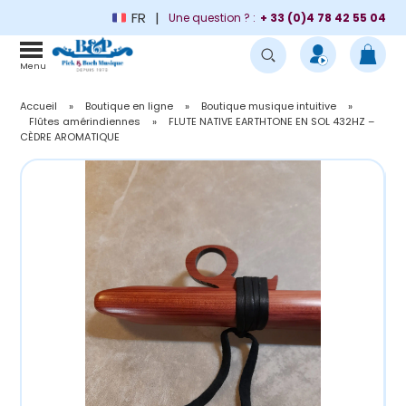
FR
Une question ? :
+ 33 (0)4 78 42 55 04
Menu
Accueil
»
Boutique en ligne
»
Boutique musique intuitive
»
Flûtes amérindiennes
»
FLUTE NATIVE EARTHTONE EN SOL 432HZ –
CÈDRE AROMATIQUE