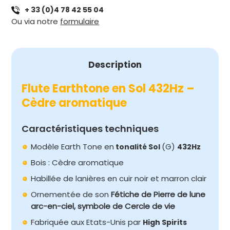
+ 33 (0)4 78 42 55 04
EN
Ou via notre
formulaire
SOL
432HZ
-
CÈDRE
Description
AROMATIQUE
Flute Earthtone en Sol 432Hz –
Cèdre aromatique
Caractéristiques techniques
Modèle Earth Tone en
(G)
tonalité Sol
432Hz
Bois : Cèdre aromatique
Habillée de lanières en cuir noir et marron clair
Ornementée de son
Fétiche de Pierre de lune
arc-en-ciel, symbole de Cercle de vie
Fabriquée aux Etats-Unis par
High Spirits