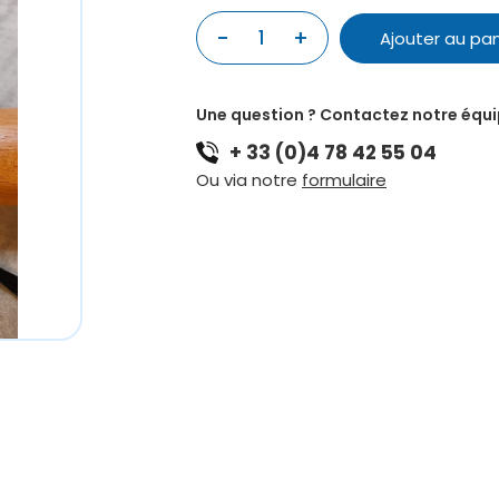
quantité
-
+
Ajouter au pan
de
FLUTE
BASSE
Une question ? Contactez notre équ
CONDOR
+ 33 (0)4 78 42 55 04
EN
SI
Ou via notre
formulaire
-
CÈDRE
ESPAGNOL