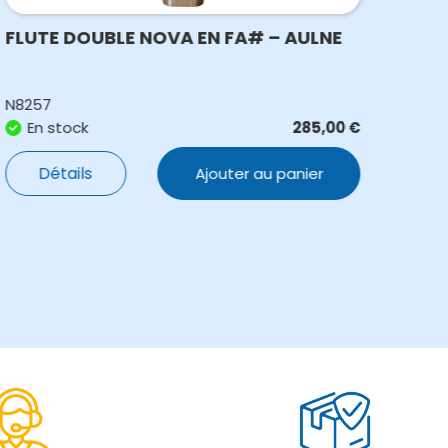
FLUTE DOUBLE NOVA EN FA# – AULNE
FLU
– C
N8257
N68
En stock
285,00
€
S
Détails
Ajouter au panier