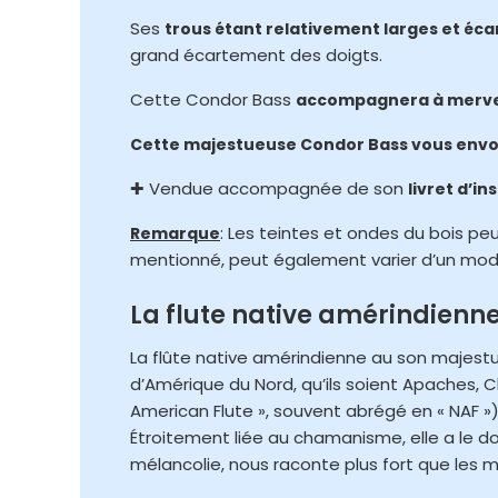
Ses
trous étant relativement larges et éca
grand écartement des doigts.
Cette Condor Bass
accompagnera à mervei
Cette majestueuse Condor Bass vous envoût
✚ Vendue accompagnée de son
livret d’in
: Les teintes et ondes du bois peu
Remarque
mentionné, peut également varier d’un modèle
La flute native amérindienn
La flûte native amérindienne au son majestue
d’Amérique du Nord, qu’ils soient Apaches, Ch
American Flute », souvent abrégé en « NAF »)
Étroitement liée au chamanisme, elle a le d
mélancolie, nous raconte plus fort que les mo