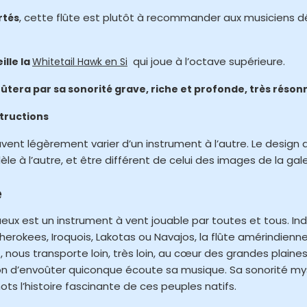
, cette flûte est plutôt à recommander aux musiciens d
rtés
qui joue à l’octave supérieure.
lle la
Whitetail Hawk en Si
era par sa sonorité grave, riche et profonde, très réson
structions
vent légèrement varier d’un instrument à l’autre. Le design d
 à l’autre, et être différent de celui des images de la gale
e
ux est un instrument à vent jouable par toutes et tous. Indi
erokees, Iroquois, Lakotas ou Navajos, la flûte amérindienne,
, nous transporte loin, très loin, au cœur des grandes plai
on d’envoûter quiconque écoute sa musique. Sa sonorité mys
ts l’histoire fascinante de ces peuples natifs.