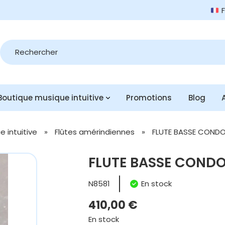
Recherche
de
produits
Boutique musique intuitive
Promotions
Blog
 intuitive
»
Flûtes amérindiennes
»
FLUTE BASSE CONDO
FLUTE BASSE CONDO
N8581
En stock
410,00
€
En stock