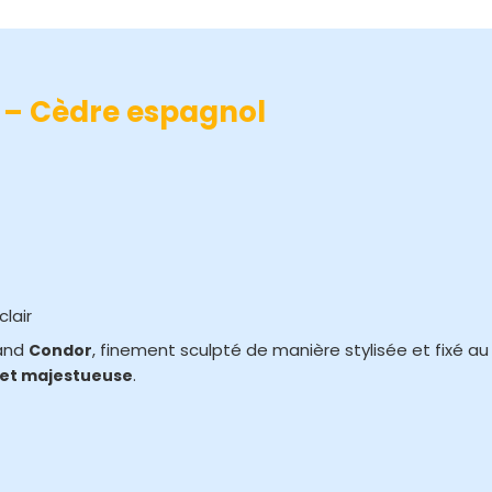
i – Cèdre espagnol
clair
rand
, finement sculpté de manière stylisée et fixé au
Condor
.
 et majestueuse