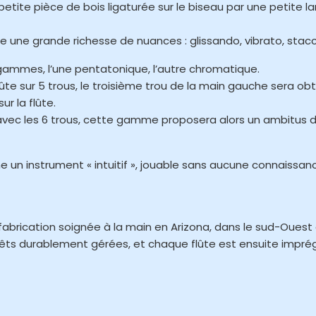
tite pièce de bois ligaturée sur le biseau par une petite la
re une grande richesse de nuances : glissando, vibrato, stacc
ammes, l’une pentatonique, l’autre chromatique.
te sur 5 trous, le troisième trou de la main gauche sera obtu
r la flûte.
vec les 6 trous, cette gamme proposera alors un ambitus d
un instrument « intuitif », jouable sans aucune connaissan
e fabrication soignée à la main en Arizona, dans le sud-Ouest
forêts durablement gérées, et chaque flûte est ensuite impré