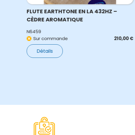
FLUTE EARTHTONE EN LA 432HZ –
CÈDRE AROMATIQUE
N6459
,00
€
Sur commande
210,00
€
Détails