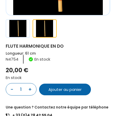
FLUTE HARMONIQUE EN DO
Longueur: 61 cm
N4754
En stock
20,00
€
En stock
quantité
-
+
Ajouter au panier
de
FLUTE
HARMONIQUE
Une question ? Contactez notre équipe par téléphone
EN
+ 33 (0)4 78 42 55 04
DO