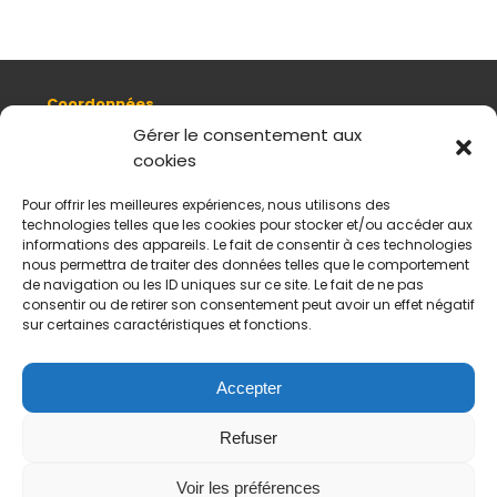
Coordonnées
8, quai Romain Rolland 69005 Lyon
Gérer le consentement aux
cookies
+ 33 (0)4 78 42 55 04
Nous contacter
Pour offrir les meilleures expériences, nous utilisons des
Plan d'accès
technologies telles que les cookies pour stocker et/ou accéder aux
Mentions légales
informations des appareils. Le fait de consentir à ces technologies
nous permettra de traiter des données telles que le comportement
Politique de données personnelles
de navigation ou les ID uniques sur ce site. Le fait de ne pas
CGV
consentir ou de retirer son consentement peut avoir un effet négatif
sur certaines caractéristiques et fonctions.
Horaires d’ouverture
Du mardi au samedi :
De 11 h à 18 h
Accepter
Fermé le dimanche et le lundi
Refuser
Payement sécurisés
Virements acceptés
Voir les préférences