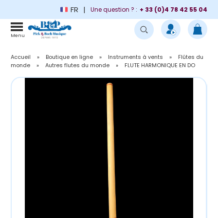
FR
Une question ? :
+ 33 (0)4 78 42 55 04
Menu
Accueil
»
Boutique en ligne
»
Instruments à vents
»
Flûtes du
monde
»
Autres flutes du monde
»
FLUTE HARMONIQUE EN DO