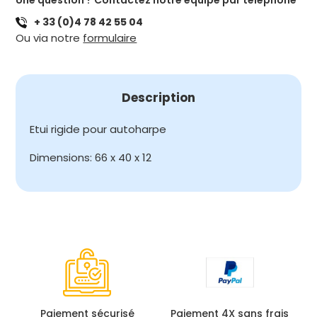
Une question ? Contactez notre équipe par téléphone
RIGIDE
+ 33 (0)4 78 42 55 04
POUR
Ou via notre
formulaire
AUTOHARPE
Description
Etui rigide pour autoharpe
Dimensions: 66 x 40 x 12
Paiement sécurisé
Paiement 4X sans frais