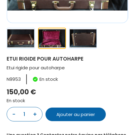
ETUI RIGIDE POUR AUTOHARPE
Etui rigide pour autoharpe
N9953
En stock
150,00
€
En stock
-
+
1
Ajouter au panier
quantité
de
ETUI