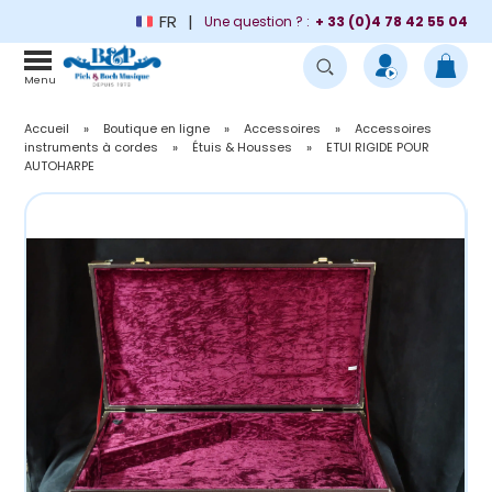
FR
Une question ? :
+ 33 (0)4 78 42 55 04
Menu
Accueil
»
Boutique en ligne
»
Accessoires
»
Accessoires
instruments à cordes
»
Étuis & Housses
»
ETUI RIGIDE POUR
AUTOHARPE