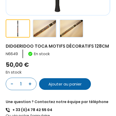
DIDGERIDOO TOCA MOTIFS DÉCORATIFS 128CM
N6649
En stock
50,00
€
En stock
-
+
1
Ajouter au panier
quantité
de
DIDGERIDOO
Une question ? Contactez notre équipe par téléphone
TOCA
+ 33 (0)4 78 42 55 04
MOTIFS
Ou via notre
formulaire