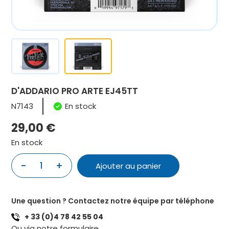
D'ADDARIO PRO ARTE EJ45TT
N7143
En stock
29,00
€
En stock
quantité
-
+
Ajouter au panier
de
D'ADDARIO
PRO
Une question ? Contactez notre équipe par téléphone
ARTE
+ 33 (0)4 78 42 55 04
EJ45TT
Ou via notre
formulaire