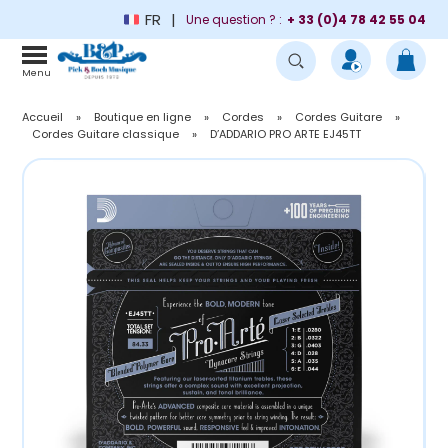
FR
Une question ? :
+ 33 (0)4 78 42 55 04
Menu
Accueil
»
Boutique en ligne
»
Cordes
»
Cordes Guitare
»
Cordes Guitare classique
»
D’ADDARIO PRO ARTE EJ45TT