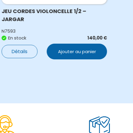
JEU CORDES VIOLONCELLE 1/2 –
COR
JARGAR
JAR
N7593
N70
En stock
140,00
€
E
Détails
Ajouter au panier