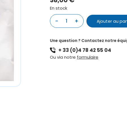
38,00
€
En stock
quantité
-
+
Ajouter au pan
de
CORDE
POUR
Une question ? Contactez notre équ
VIOLONCELLE
+ 33 (0)4 78 42 55 04
4/4
-
Ou via notre
formulaire
SOL
-
JARGAR
BLEU