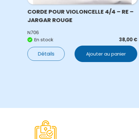
A –
CORDE POUR VIOLONCELLE 4/4 – RE –
JARGAR ROUGE
N706
,00
€
En stock
38,00
€
Détails
Ajouter au panier