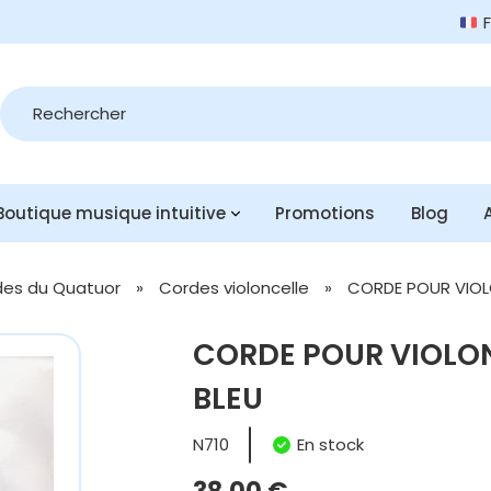
Recherche
de
produits
Boutique musique intuitive
Promotions
Blog
es du Quatuor
»
Cordes violoncelle
»
CORDE POUR VIOL
CORDE POUR VIOLON
BLEU
N710
En stock