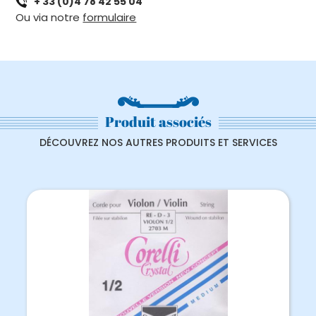
+ 33 (0)4 78 42 55 04
4/4
Ou via notre
formulaire
-
SOL
-
CORELLI
CRYSTAL
Produit associés
DÉCOUVREZ NOS AUTRES PRODUITS ET SERVICES