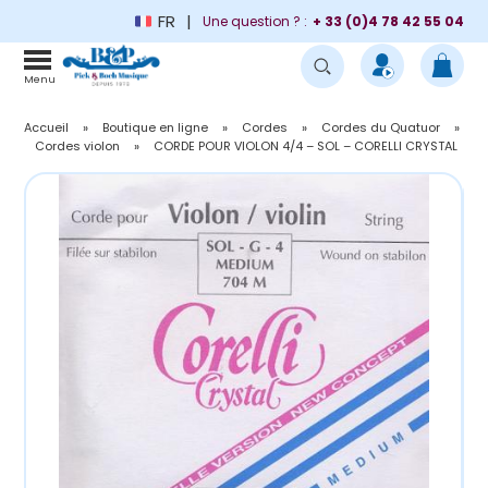
FR
Une question ? :
+ 33 (0)4 78 42 55 04
Menu
Accueil
»
Boutique en ligne
»
Cordes
»
Cordes du Quatuor
»
Cordes violon
»
CORDE POUR VIOLON 4/4 – SOL – CORELLI CRYSTAL