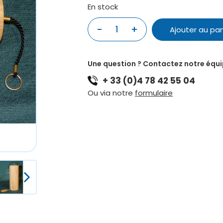
En stock
quantité
-
+
Ajouter au pan
de
CARILLON
KOSHI
Une question ? Contactez notre équ
TERRA
+ 33 (0)4 78 42 55 04
Ou via notre
formulaire