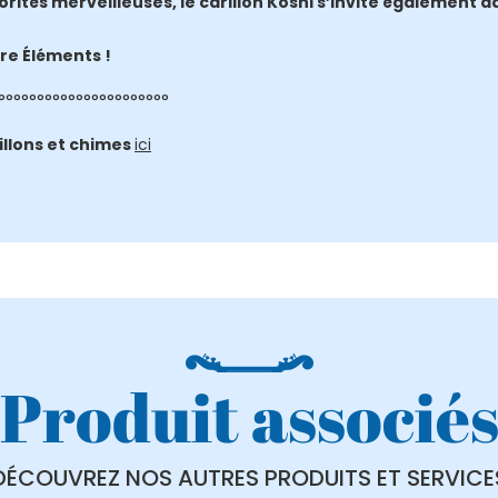
ités merveilleuses, le carillon Koshi s’invite également da
re Éléments !
°°°°°°°°°°°°°°°°°°°°°°
illons et chimes
ici
Produit associé
DÉCOUVREZ NOS AUTRES PRODUITS ET SERVICE