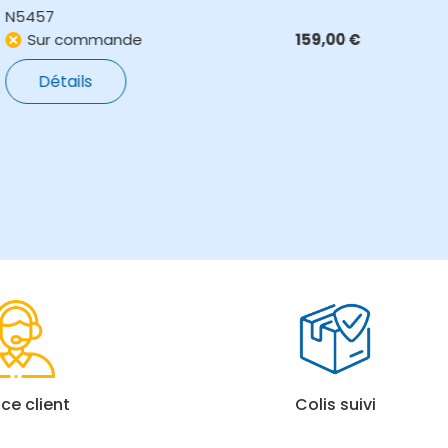
N5457
N86
Sur commande
159,00
€
E
Détails
ice client
Colis suivi