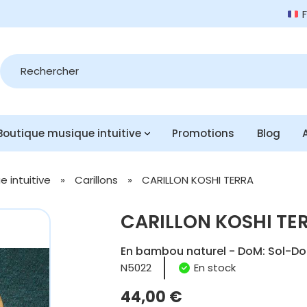
Recherche
de
produits
Boutique musique intuitive
Promotions
Blog
 intuitive
»
Carillons
»
CARILLON KOSHI TERRA
CARILLON KOSHI TE
En bambou naturel - DoM: Sol-D
N5022
En stock
44,00
€