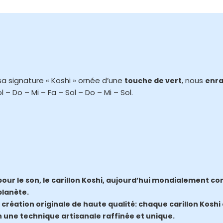
 sa signature « Koshi » ornée d’une
, nous
touche de vert
enra
ol – Do – Mi – Fa – Sol – Do – Mi – Sol.
pour le son, le carillon Koshi, aujourd’hui mondialement c
planète.
création originale de haute qualité: chaque carillon Koshi 
une technique artisanale raffinée et unique.