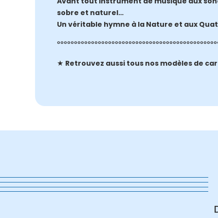
Avant tout instrument de musique aux sonor
sobre et naturel…
Un véritable hymne à la Nature et aux Quat
°°°°°°°°°°°°°°°°°°°°°°°°°°°°°°°°°°°°°°°°°°°°°°°
★
Retrouvez aussi tous nos modèles de car