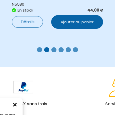
N5580
En stock
44,00
€
Détails
Ajouter au panier
Paiement 4X sans frais
Serv
telles que