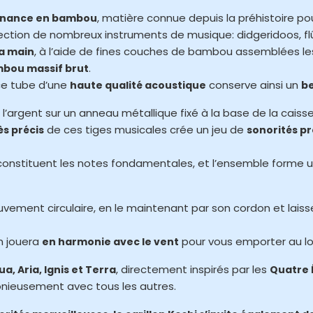
, matière connue depuis la préhistoire po
onance en bambou
fection de nombreux instruments de musique: didgeridoos, fl
, à l’aide de fines couches de bambou assemblées les
la main
.
mbou massif brut
 ce tube d’une
conserve ainsi un
haute qualité acoustique
be
’argent sur un anneau métallique fixé à la base de la caiss
de ces tiges musicales crée un jeu de
ès précis
sonorités p
 constituent les notes fondamentales, et l’ensemble forme 
ement circulaire, en le maintenant par son cordon et lais
lon jouera
pour vous emporter au lo
en harmonie avec le vent
, directement inspirés par les
a, Aria, Ignis et Terra
Quatre 
nieusement avec tous les autres.