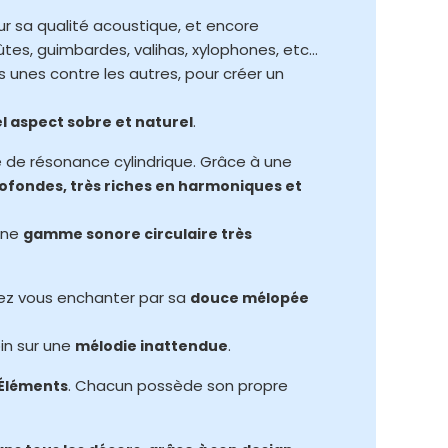
ur sa qualité acoustique, et encore
ûtes, guimbardes, valihas, xylophones, etc…
 unes contre les autres, pour créer un
.
l aspect sobre et naturel
e de résonance cylindrique. Grâce à une
rofondes, très riches en harmoniques et
une
gamme sonore circulaire très
sez vous enchanter par sa
douce mélopée
in sur une
.
mélodie inattendue
. Chacun possède son propre
Éléments