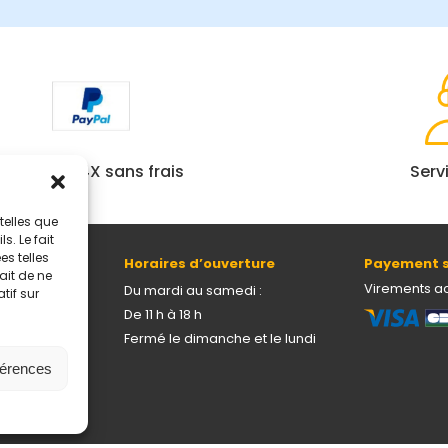
Paiement 4X sans frais
Serv
telles que
. Le fait
s telles
Horaires d’ouverture
Payement s
ait de ne
69005 Lyon
Virements a
Du mardi au samedi :
tif sur
De 11 h à 18 h
Fermé le dimanche et le lundi
férences
onnelles