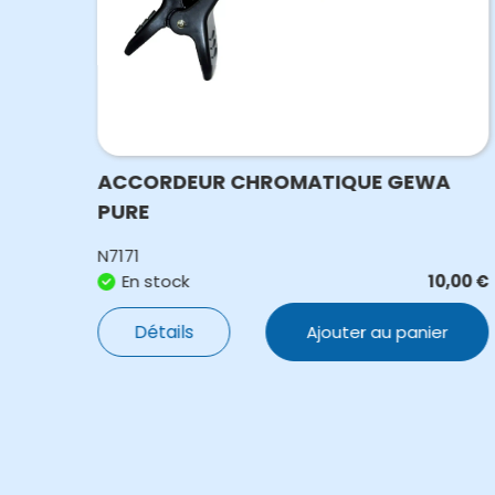
ACCORDEUR CHROMATIQUE GEWA
PURE
N7171
,00
€
En stock
10,00
€
Détails
Ajouter au panier