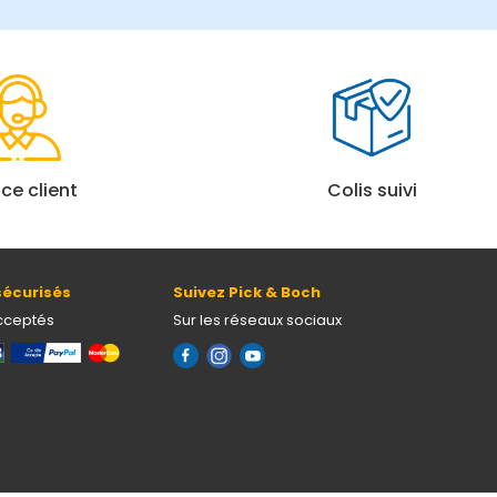
ice client
Colis suivi
écurisés
Suivez Pick & Boch
cceptés
Sur les réseaux sociaux