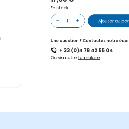
En stock
quantité
-
+
Ajouter au pan
de
CAPODASTRE
GEWA
Une question ? Contactez notre équ
GUITARE
+ 33 (0)4 78 42 55 04
CLASSIQUE
Ou via notre
formulaire