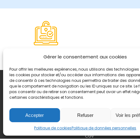
Paiement sécurisé
Gérer le consentement aux cookies
Pour offrir les meilleures expériences, nous utilisons des technologies 
les cookies pour stocker et/ou accéder aux informations des appareils
de consentir à ces technologies nous permettra de traiter des donnée
Coordonnées
que le comportement de navigation ou les ID uniques sur ce site. Le f
8, quai Romain Rolland 
pas consentir ou de retirer son consentement peut avoir un effet néga
certaines caractéristiques et fonctions.
+ 33 (0)4 78 42 55 04
Nous contacter
Plan d'accès
Accepter
Refuser
Voir les pré
Mentions légales
Politique de cookies
Politique de données personnelles
Politique de données pers
CGV