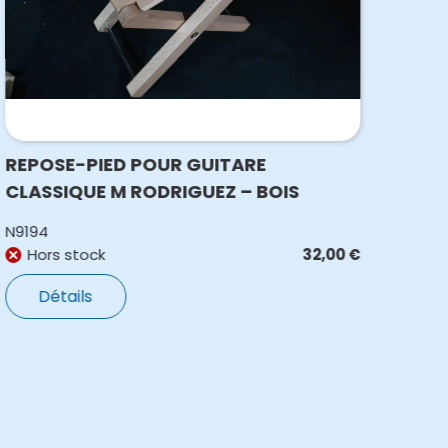
REPOSE-PIED POUR GUITARE
ACC
CLASSIQUE M RODRIGUEZ – BOIS
SN
N9194
N59
Hors stock
32,00
€
E
Détails