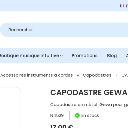
Recherche
de
produits
Boutique musique intuitive
Promotions
Blog
Accessoires instruments à cordes
»
Capodastres
»
CA
CAPODASTRE GEWA 
Capodastre en métal Gewa pour gui
N4529
En stock
17,00
€