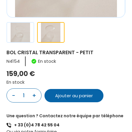
BOL CRISTAL TRANSPARENT - PETIT
N4154
En stock
159,00
€
En stock
quantité
-
+
Ajouter au panier
de
BOL
CRISTAL
Une question ? Contactez notre équipe par téléphone
TRANSPARENT
+ 33 (0)4 78 42 55 04
-
Ou via notre
formulaire