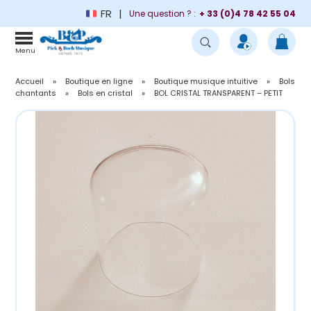
FR
Une question ? :
+ 33 (0)4 78 42 55 04
Menu
Accueil
»
Boutique en ligne
»
Boutique musique intuitive
»
Bols
chantants
»
Bols en cristal
»
BOL CRISTAL TRANSPARENT – PETIT