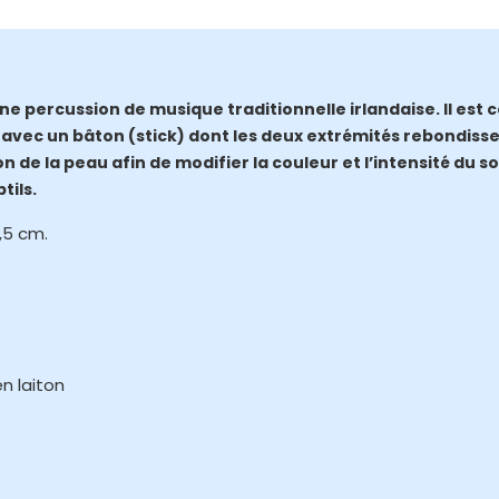
e percussion de musique traditionnelle irlandaise. Il est
e avec un bâton (stick) dont les deux extrémités rebondissen
n de la peau afin de modifier la couleur et l’intensité du s
tils.
,5 cm.
en laiton