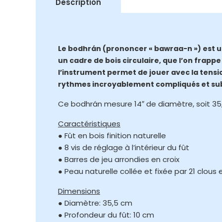
Description
Le bodhrán (prononcer « bawraa-n ») est un
un cadre de bois circulaire, que l’on frapp
l’instrument permet de jouer avec la tensio
rythmes incroyablement compliqués et sub
Ce bodhrán mesure 14″ de diamètre, soit 35
Caractéristiques
● Fût en bois finition naturelle
● 8 vis de réglage à l’intérieur du fût
● Barres de jeu arrondies en croix
● Peau naturelle collée et fixée par 21 clous 
Dimensions
● Diamètre: 35,5 cm
● Profondeur du fût: 10 cm