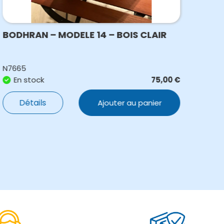
BODHRAN – MODELE 14 – BOIS CLAIR
BOD
BOI
N7665
N109
En stock
75,00
€
E
Détails
Ajouter au panier