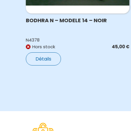
 –
BODHRA N – MODELE 14 – NOIR
N4378
,00
€
Hors stock
45,00
€
Détails