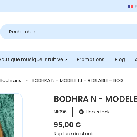
Recherche
de
produits
Boutique musique intuitive
Promotions
Blog
Bodhráns
»
BODHRA N – MODELE 14 – REGLABLE – BOIS
BODHRA N - MODELE 
N1096
Hors stock
95,00
€
Rupture de stock