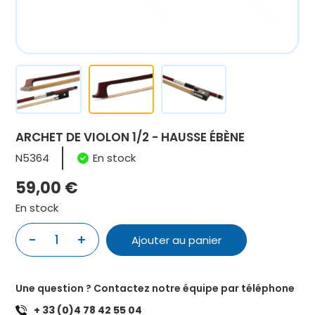
ARCHET DE VIOLON 1/2 - HAUSSE ÉBÈNE
N5364
En stock
59,00
€
En stock
-
+
1
Ajouter au panier
quantité
de
ARCHET
Une question ? Contactez notre équipe par téléphone
DE
+ 33 (0)4 78 42 55 04
VIOLON