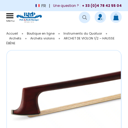
FR
Une question ? :
+ 33 (0)4 78 42 55 04
Menu
Accueil
»
Boutique en ligne
»
Instruments du Quatuor
»
Archets
»
Archets violons
»
ARCHET DE VIOLON 1/2 – HAUSSE
ÉBÈNE