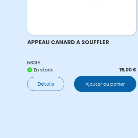
APPEAU CANARD A SOUFFLER
N6315
,00
€
En stock
15,00
€
Détails
Ajouter au panier