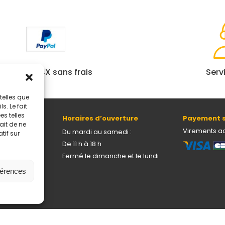
Paiement 4X sans frais
Serv
telles que
. Le fait
s telles
Horaires d’ouverture
Payement s
ait de ne
69005 Lyon
Virements a
Du mardi au samedi :
tif sur
De 11 h à 18 h
Fermé le dimanche et le lundi
férences
onnelles