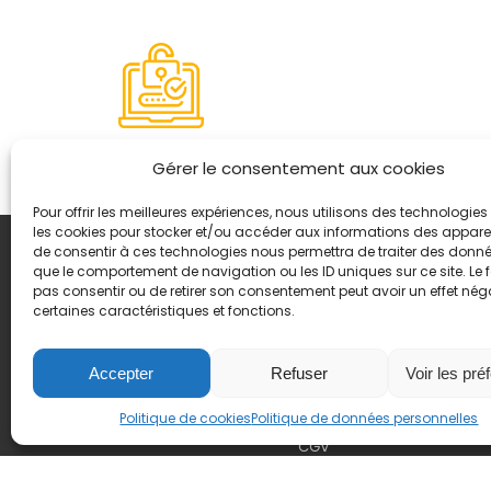
Paiement sécurisé
Gérer le consentement aux cookies
Pour offrir les meilleures expériences, nous utilisons des technologies 
les cookies pour stocker et/ou accéder aux informations des appareils
de consentir à ces technologies nous permettra de traiter des donnée
Coordonnées
que le comportement de navigation ou les ID uniques sur ce site. Le f
8, quai Romain Rolland 
pas consentir ou de retirer son consentement peut avoir un effet néga
certaines caractéristiques et fonctions.
+ 33 (0)4 78 42 55 04
Nous contacter
Plan d'accès
Accepter
Refuser
Voir les pré
Mentions légales
Politique de cookies
Politique de données personnelles
Politique de données pers
CGV