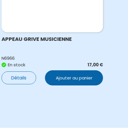
APPEAU GRIVE MUSICIENNE
APP
N6966
N631
En stock
17,00
€
E
Détails
Ajouter au panier