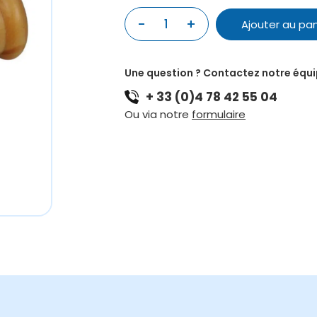
quantité
-
+
Ajouter au pan
de
APPEAU
MARMOTTE
Une question ? Contactez notre équ
+ 33 (0)4 78 42 55 04
Ou via notre
formulaire