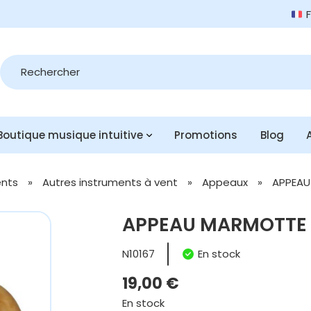
Recherche
de
produits
Boutique musique intuitive
Promotions
Blog
ents
»
Autres instruments à vent
»
Appeaux
»
APPEAU
APPEAU MARMOTTE
N10167
En stock
19,00
€
En stock