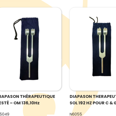
IAPASON THÉRAPEUTIQUE
DIAPASON THERAPEUT
ESTÉ – OM 136,10Hz
SOL 192 HZ POUR C & 
5049
N6055