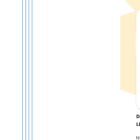
D
L
N