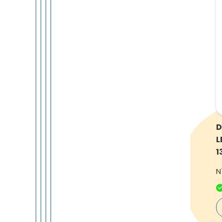
D
L
1
N