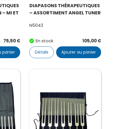
UTIQUES
DIAPASONS THÉRAPEUTIQUES
 – MI ET
– ASSORTIMENT ANGEL TUNER
N5043
75,50
€
En stock
105,00
€
u panier
Détails
Ajouter au panier