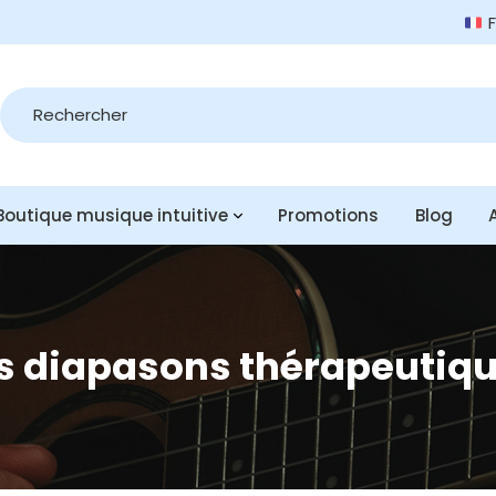
Recherche
de
produits
Boutique musique intuitive
Promotions
Blog
s diapasons thérapeutiq