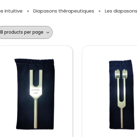
 intuitive
»
Diapasons thérapeutiques
»
Les diapason