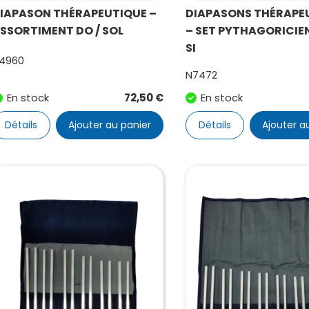
IAPASON THÉRAPEUTIQUE –
DIAPASONS THÉRAPE
SSORTIMENT DO / SOL
– SET PYTHAGORICIEN
SI
4960
N7472
En stock
72,50
€
En stock
Détails
Ajouter au panier
Détails
Ajouter a