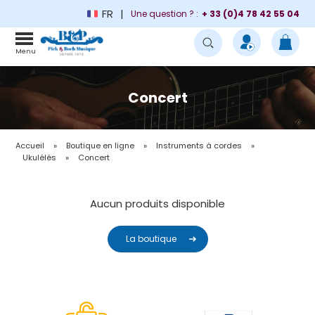
FR
Une question ? :
+ 33 (0)4 78 42 55 04
Menu
Concert
Accueil
»
Boutique en ligne
»
Instruments à cordes
»
Ukulélés
»
Concert
Aucun produits disponible
La boutique