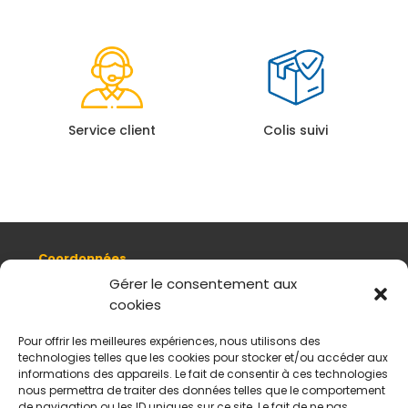
Service client
Colis suivi
Coordonnées
8, quai Romain Rolland 69005 Lyon
Gérer le consentement aux
cookies
+ 33 (0)4 78 42 55 04
Nous contacter
Pour offrir les meilleures expériences, nous utilisons des
Plan d'accès
technologies telles que les cookies pour stocker et/ou accéder aux
Mentions légales
informations des appareils. Le fait de consentir à ces technologies
nous permettra de traiter des données telles que le comportement
Politique de données personnelles
de navigation ou les ID uniques sur ce site. Le fait de ne pas