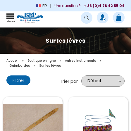
FR
Une question ? :
+ 33 (0)4 78 42 55 04
Menu
Sur les lèvres
Accueil
»
Boutique en ligne
»
Autres instruments
»
Guimbardes
»
Sur les lèvres
Filtrer
Trier par