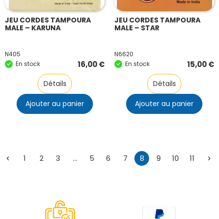
JEU CORDES TAMPOURA
JEU CORDES TAMPOURA
MALE – KARUNA
MALE – STAR
N405
N6620
16,00
€
15,00
€
En stock
En stock
Détails
Détails
Ajouter au panier
Ajouter au panier
1
2
3
…
5
6
7
8
9
10
11
←
→