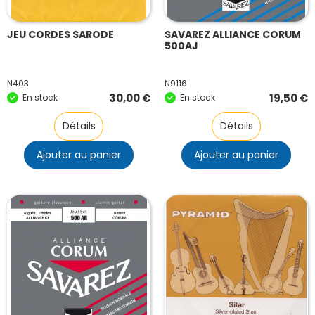
JEU CORDES SARODE
SAVAREZ ALLIANCE CORUM
500AJ
N403
N9116
30,00
€
19,50
€
En stock
En stock
Détails
Détails
Ajouter au panier
Ajouter au panier