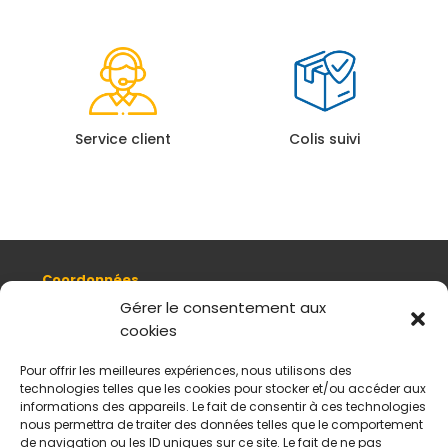
Service client
Colis suivi
Coordonnées
8, quai Romain Rolland 69005 Lyon
Gérer le consentement aux
cookies
+ 33 (0)4 78 42 55 04
Nous contacter
Pour offrir les meilleures expériences, nous utilisons des
Plan d'accès
technologies telles que les cookies pour stocker et/ou accéder aux
Mentions légales
informations des appareils. Le fait de consentir à ces technologies
nous permettra de traiter des données telles que le comportement
Politique de données personnelles
de navigation ou les ID uniques sur ce site. Le fait de ne pas