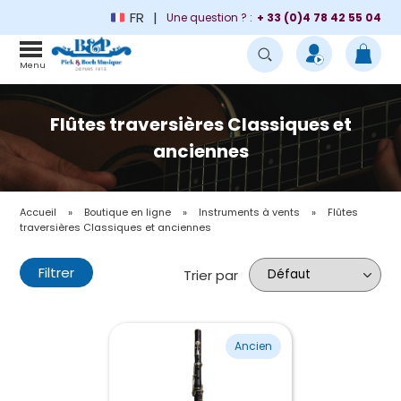
FR
Une question ? :
+ 33 (0)4 78 42 55 04
Menu
Flûtes traversières Classiques et
anciennes
Accueil
»
Boutique en ligne
»
Instruments à vents
»
Flûtes
traversières Classiques et anciennes
Filtrer
Trier par
Ancien