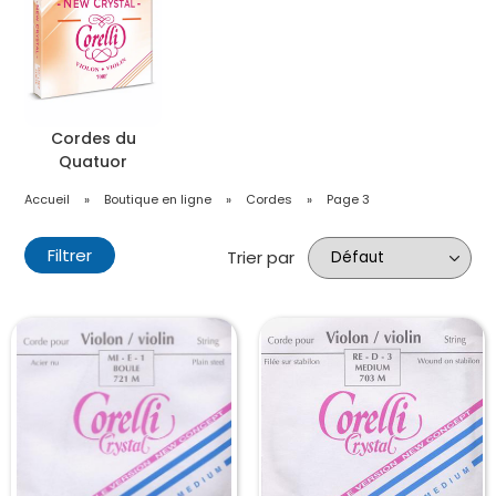
Cordes du
Quatuor
Accueil
»
Boutique en ligne
»
Cordes
»
Page 3
Filtrer
Trier par