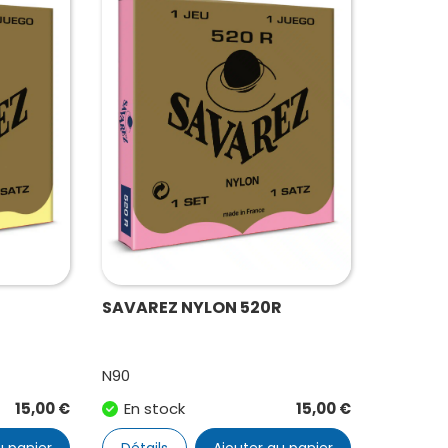
J
SAVAREZ NYLON 520R
N90
15,00
€
En stock
15,00
€