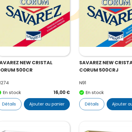
AVAREZ NEW CRISTAL
SAVAREZ NEW CRIST
ORUM 500CR
CORUM 500CRJ
1274
N91
En stock
16,00
€
En stock
Détails
Ajouter au panier
Détails
Ajouter a