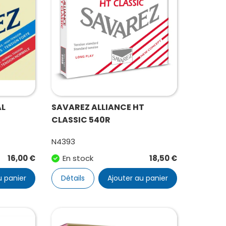
AL
SAVAREZ ALLIANCE HT
CLASSIC 540R
N4393
16,00
€
En stock
18,50
€
u panier
Détails
Ajouter au panier