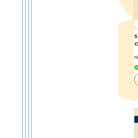
S
C
N