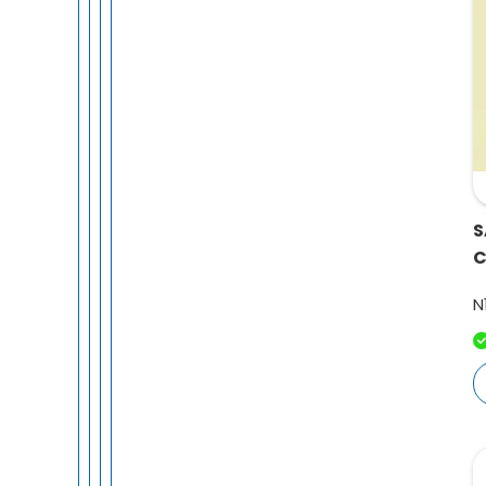
S
C
N