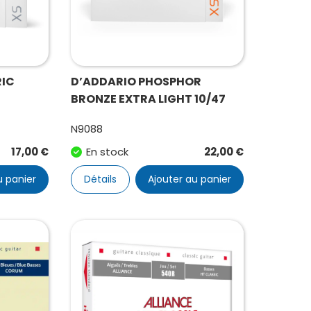
RIC
D’ADDARIO PHOSPHOR
BRONZE EXTRA LIGHT 10/47
N9088
17,00
€
En stock
22,00
€
u panier
Détails
Ajouter au panier