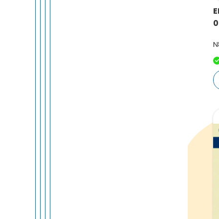
E
0
N