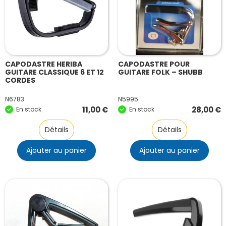
CAPODASTRE HERIBA
CAPODASTRE POUR
GUITARE CLASSIQUE 6 ET 12
GUITARE FOLK – SHUBB
CORDES
N6783
N5995
11,00
€
28,00
€
En stock
En stock
Détails
Détails
Ajouter au panier
Ajouter au panier